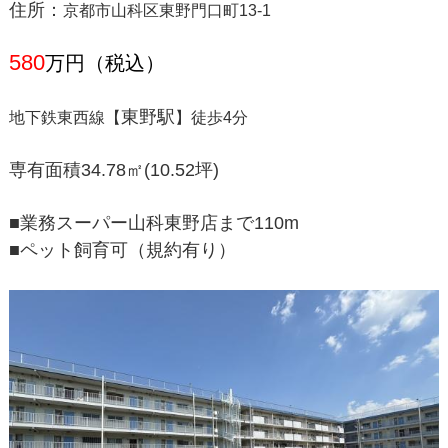
住所：
京都市山科区東野門口町13-1
580
万円（税込）
東野
駅
地下鉄東西線【
】徒歩4分
専有面積34.78㎡(10.52坪)
■業務スーパー山科東野店まで110m
■ペット飼育可（規約有り）