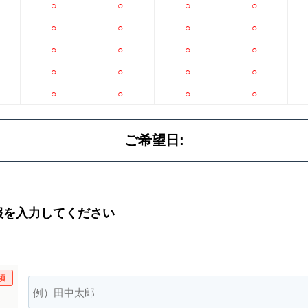
○
○
○
○
○
○
○
○
○
○
○
○
○
○
○
○
○
○
○
○
ご希望日:
報を入力してください
須