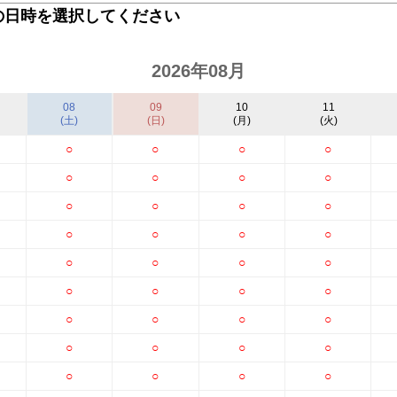
の日時を選択してください
2026年08月
08
09
10
11
(土)
(日)
(月)
(火)
○
○
○
○
○
○
○
○
○
○
○
○
○
○
○
○
○
○
○
○
○
○
○
○
○
○
○
○
○
○
○
○
○
○
○
○