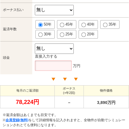
ボーナス払い
50年
45年
40年
35年
返済年数
30年
25年
20年
直接入力する
頭金
万円
ボーナス
毎月のご返済額
物件価格
(×年2回)
78,224円
－
3,890万円
※返済金額はあくまでも目安です。
※
会員登録(無料)
をして詳細情報を記入されますと、全物件が自動でシミュレー
ションされとても便利になります。