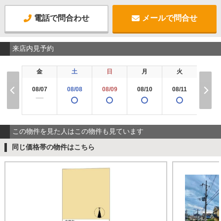
電話で問合わせ
メールで問合せ
来店内見予約
金
土
日
月
火
水
08/07
08/08
08/09
08/10
08/11
08/1
ー
この物件を見た人はこの物件も見ています
同じ価格帯の物件はこちら