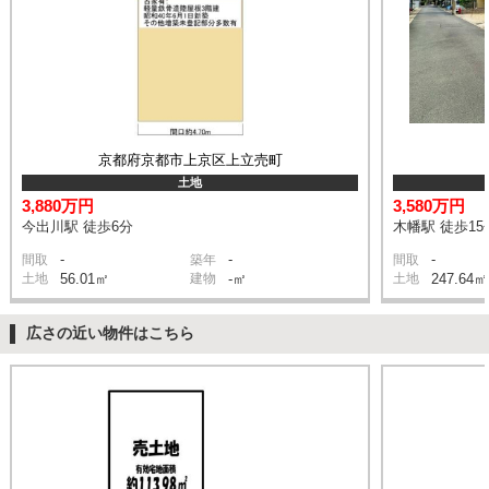
京都府京都市上京区上立売町
土地
3,880万円
3,580万円
今出川駅 徒歩6分
木幡駅 徒歩15
-
-
-
間取
築年
間取
土地
56.01㎡
建物
-㎡
土地
247.64㎡
広さの近い物件はこちら