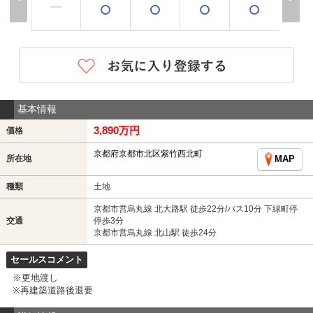
ー
基本情報
3,890万円
価格
京都府京都市北区紫竹西北町
所在地
MAP
種類
土地
京都市営烏丸線 北大路駅 徒歩22分/バス10分 下緑町停
交通
停歩3分
京都市営烏丸線 北山駅 徒歩24分
セールスコメント
※更地渡し
※再建築道路後退要