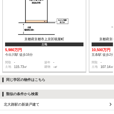
京都府京都市上京区硯屋町
京都府京
土地
5,980万円
10,500万円
今出川駅 徒歩16分
五条駅 徒歩2
-
-
-
間取
築年
間取
土地
115.73㎡
建物
-㎡
土地
107.14㎡
同じ学区の物件はこちら
類似の条件から検索
北大路駅の新築戸建て