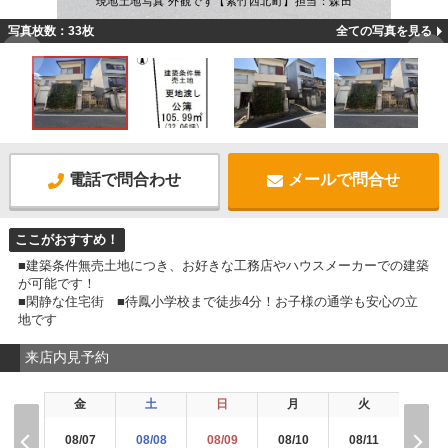
現地土地写真 外観です【紫竹西北町】担当：森田
写真枚数：33枚
全ての写真を見る
電話で問合わせ
メールで問合せ
ここがおすすめ！
■建築条件無売土地につき、お好きな工務店やハウスメーカーでの建築
が可能です！
■閑静な住宅街 ■待鳳小学校まで徒歩4分！お子様の通学も安心の立
地です
来店内見予約
金
土
日
月
火
水
08/07
08/08
08/09
08/10
08/11
08/1