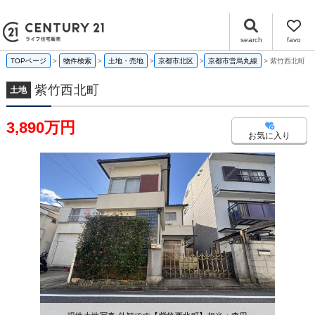
紫竹西北町 京都府京都市北区紫竹西北町｜3,890万円の土地｜センチュリー21ライフ住宅販売
search
favo
TOPページ
物件検索
土地・売地
京都市北区
京都市営烏丸線
紫竹西北町
紫竹西北町
土地
3,890万円
お気に入り