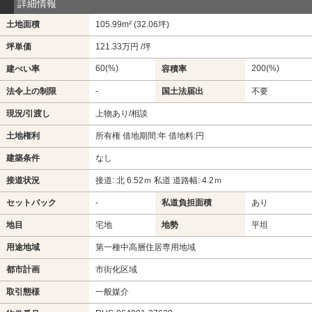
詳細情報
土地面積
105.99m² (32.06坪)
坪単価
121.33万円 /坪
60(%)
200(%)
建ぺい率
容積率
法令上の制限
-
国土法届出
不要
現況/引渡し
上物あり/相談
土地権利
所有権 借地期間:年 借地料:円
建築条件
なし
接道状況
接道: 北 6.52ｍ 私道 道路幅: 4.2ｍ
セットバック
-
私道負担面積
あり
地目
宅地
地勢
平坦
用途地域
第一種中高層住居専用地域
都市計画
市街化区域
取引態様
一般媒介