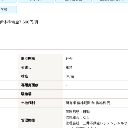
中学校
解体準備金7,600円/月
取引態様
仲介
引渡し
相談
構造
RC造
専用庭面積
-
駐輪場
-
土地権利
所有権 借地期間:年 借地料:円
管理形態：日勤
管理組合：なし
管理態様
管理会社：三井不動産レジデンシャルサ