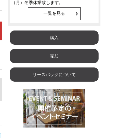
一覧を見る
購入
売却
リースバックについて
水
木
金
土
日
08/12
08/13
08/14
08/15
08/1