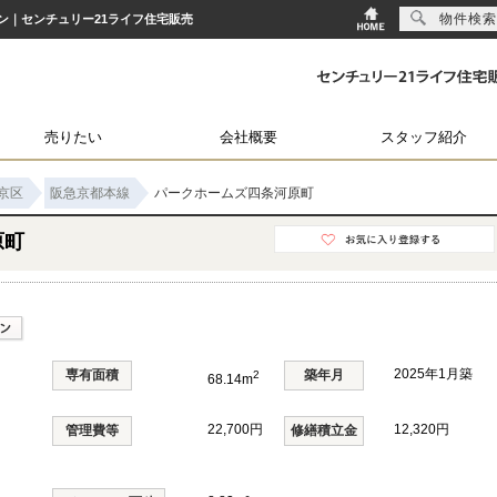
物件検索
ョン｜センチュリー21ライフ住宅販売
売りたい
会社概要
スタッフ紹介
京区
阪急京都本線
パークホームズ四条河原町
原町
2025年1月築
専有面積
築年月
2
68.14m
22,700円
12,320円
管理費等
修繕積立金