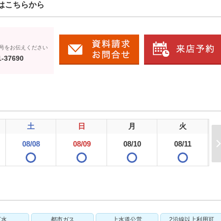
はこちらから
号をお伝えください
1-37690
土
日
月
火
08/08
08/09
08/10
08/11
下水
都市ガス
上水道公営
2沿線以上利用可