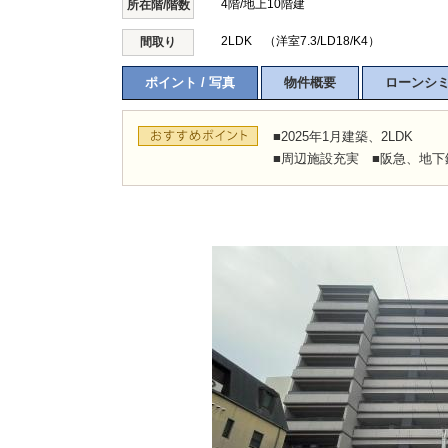
4階/地上10階建
所在階/階数
2LDK （洋室7.3/LD18/K4）
間取り
ポイント / 写真
物件概要
ローンシ
■2025年1月建築、2LDK
■周辺施設充実 ■阪急、地下