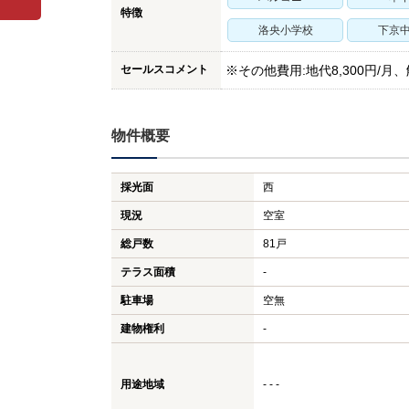
特徴
洛央小学校
下京
セールスコメント
※その他費用:地代8,300円/月、
物件概要
採光面
西
現況
空室
総戸数
81戸
テラス面積
-
駐車場
空無
建物権利
-
用途地域
- - -