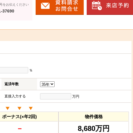
号をお伝えください
1-37690
％
返済年数
直接入力する
万円
ボーナス(×年2回)
物件価格
－
8,680万円