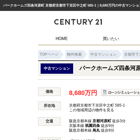
パークホームズ四条河原町 京都府京都市下京区中之町 585-1｜8,680万円の中古マンシ
HOME
買いたい
TOPページ
物件検索
中古マンション
京都市下
パークホームズ四条河
中古マンション
価格
8,680万円
京都府京都市下京区中之町 585-1
所在地
この地域周辺の物件を見る
阪急京都本線
京都河原町
徒歩3分
交通
京阪本線
祇園四条
徒歩9分
阪急京都本線
烏丸
徒歩9分