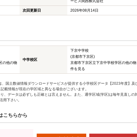
ービス関西株式会社
次回更新日
2026年08月14日
下京中学校
(京都市下京区)
中学校区
区の他の物
京都市下京区立下京中学校学区の他の物
件を見る
は、国土数値情報ダウンロードサービスが提供する小学校区データ【2023年度】及
、記載情報が現在の学区域と異なる場合がございます。
り、データは必ずしも正確とは言えません。また、通学区域(学区)は毎年見直しの
活用下さい。
はこちらから