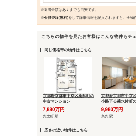
※返済金額はあくまでも目安です。
※
会員登録(無料)
をして詳細情報を記入されますと、全物
こちらの物件を見たお客様はこんな物件もチ
同じ価格帯の物件はこちら
京都府京都市中京区薬師町の
京都府京都市中京
中古マンション
小路下る菊水鉾町
ション
7,880万円
9,980万円
丸太町 駅
烏丸 駅
広さの近い物件はこちら