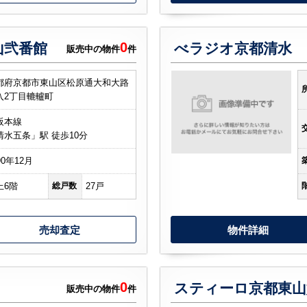
0
山弐番館
べラジオ京都清水
販売中の物件
件
都府京都市東山区松原通大和大路
入2丁目轆轤町
阪本線
清水五条」駅 徒歩10分
90年12月
上6階
総戸数
27戸
売却査定
物件詳細
0
スティーロ京都東山
販売中の物件
件