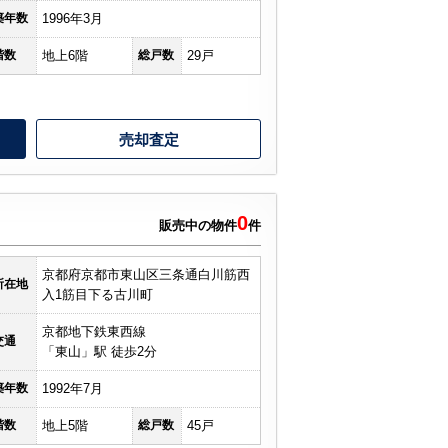
築年数
1996年3月
階数
地上6階
総戸数
29戸
売却査定
0
販売中の物件
件
京都府京都市東山区三条通白川筋西
所在地
入1筋目下る古川町
京都地下鉄東西線
交通
「東山」駅 徒歩2分
築年数
1992年7月
階数
地上5階
総戸数
45戸