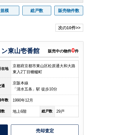
規模
総戸数
販売物件数
次の10件>>
0
ョン東山壱番館
販売中の物件
件
京都府京都市東山区松原通大和大路
所在地
東入2丁目轆轤町
京阪本線
交通
「清水五条」駅 徒歩10分
築年数
1990年12月
階数
地上6階
総戸数
29戸
売却査定