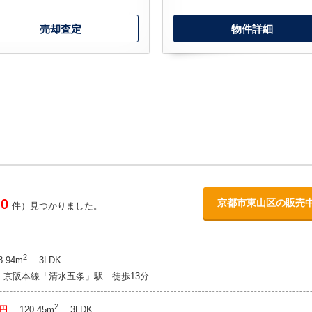
売却査定
物件詳細
0
京都市東山区の販売
件）見つかりました。
2
.94m
3LDK
：京阪本線「清水五条」駅 徒歩13分
2
万円
120.45m
3LDK