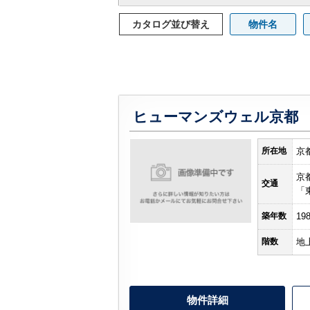
カタログ並び替え
物件名
ヒューマンズウェル京都
所在地
京
京
交通
「
築年数
19
階数
地
物件詳細