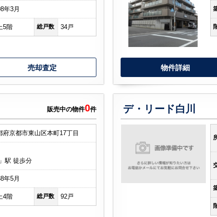
08年3月
上5階
総戸数
34戸
売却査定
物件詳細
0
デ・リード白川
販売中の物件
件
都府京都市東山区本町17丁目
-」駅 徒歩分
88年5月
上4階
総戸数
92戸