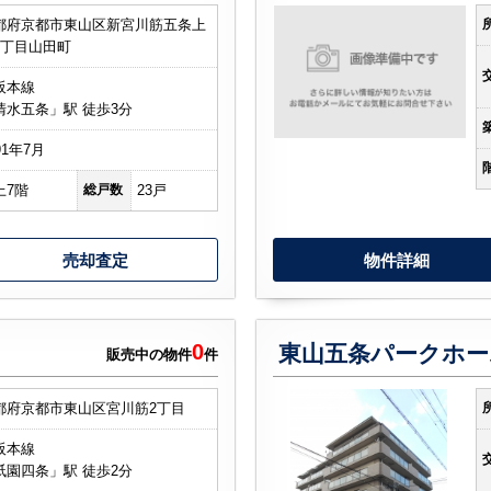
都府京都市東山区新宮川筋五条上
2丁目山田町
阪本線
清水五条」駅 徒歩3分
91年7月
上7階
総戸数
23戸
売却査定
物件詳細
0
東山五条パークホー
販売中の物件
件
都府京都市東山区宮川筋2丁目
阪本線
祇園四条」駅 徒歩2分