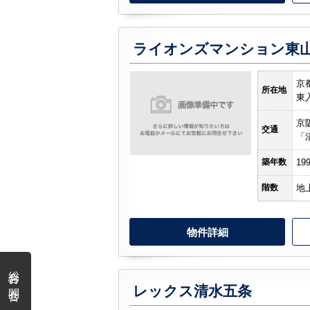
ライオンズマンション東
京
所在地
東
京
交通
「
築年数
19
階数
地
物件詳細
総合お問合せ
レックス清水五条