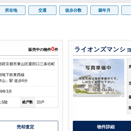
所在地
交通
徒歩分数
築年月
0
ライオンズマンシ
販売中の物件
件
都府京都市東山区粟田口三条坊町
都地下鉄東西線
東山」駅 徒歩6分
89年3月
上5階
総戸数
33戸
売却査定
物件詳細