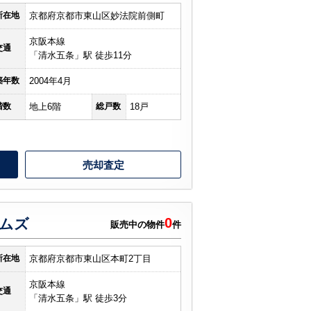
所在地
京都府京都市東山区妙法院前側町
京阪本線
交通
「清水五条」駅 徒歩11分
築年数
2004年4月
階数
地上6階
総戸数
18戸
売却査定
0
ムズ
販売中の物件
件
所在地
京都府京都市東山区本町2丁目
京阪本線
交通
「清水五条」駅 徒歩3分