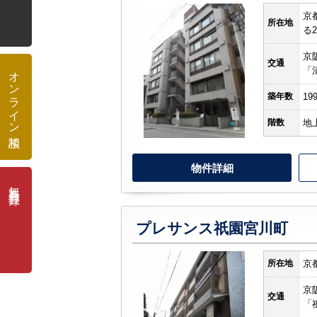
京
所在地
る
京
交通
オンライン相談
「
築年数
19
階数
地
物件詳細
無料会員登録
プレサンス祇園宮川町
所在地
京
京
交通
「