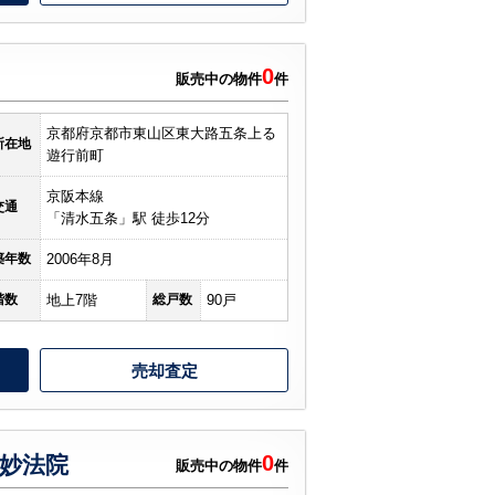
0
販売中の物件
件
京都府京都市東山区東大路五条上る
所在地
遊行前町
京阪本線
交通
「清水五条」駅 徒歩12分
築年数
2006年8月
階数
地上7階
総戸数
90戸
売却査定
0
妙法院
販売中の物件
件