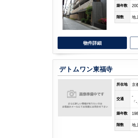
築年数
20
階数
地
物件詳細
デトムワン東福寺
所在地
京
-
交通
「
築年数
19
階数
地