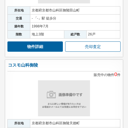
京都府京都市山科区御陵田山町
所在地
- 「-」駅 徒歩分
交通
1998年7月
築年数
地上3階
26戸
階数
総戸数
物件詳細
売却査定
コスモ山科御陵
0
販売中の物件
件
京都府京都市山科区御陵天徳町
所在地