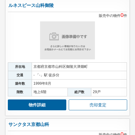
ルネスピース山科御陵
0
販売中の物件
件
京都府京都市山科区御陵大津畑町
所在地
- 「-」駅 徒歩分
交通
1999年8月
築年数
地上6階
29戸
階数
総戸数
物件詳細
売却査定
サンクタス京都山科
0
販売中の物件
件