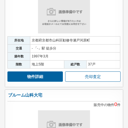
京都府京都市山科区勧修寺瀬戸河原町
所在地
- 「-」駅 徒歩分
交通
1997年3月
築年数
地上5階
37戸
階数
総戸数
物件詳細
売却査定
ブルーム山科大宅
0
販売中の物件
件