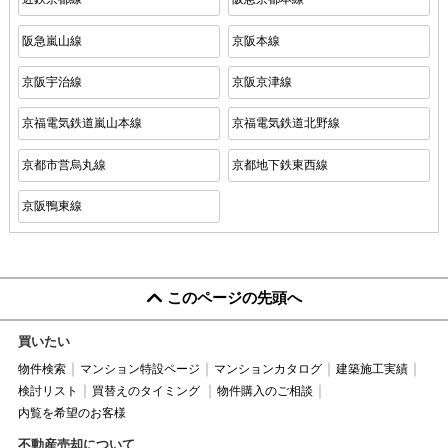
阪急嵐山線
京阪本線
京阪宇治線
京阪京津線
京福電気鉄道嵐山本線
京福電気鉄道北野線
京都市営烏丸線
京都地下鉄東西線
京阪鴨東線
このページの先頭へ
買いたい
物件検索
マンション特設ページ
マンションカタログ
建築施工実績
検討リスト
買替えのタイミング
物件購入のご相談
内覧を希望のお客様
不動産売却について