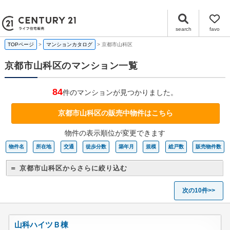
京都市山科区マンション情報｜購入・売り物件、売却査定・相場・売却価格｜センチュリー21ライフ住宅販売
search
favo
TOPページ
マンションカタログ
京都市山科区
京都市山科区のマンション一覧
84
件のマンションが見つかりました。
京都市山科区の販売中物件はこちら
物件の表示順位が変更できます
物件名
所在地
交通
徒歩分数
築年月
規模
総戸数
販売物件数
＝ 京都市山科区からさらに絞り込む
次の10件>>
山科ハイツＢ棟