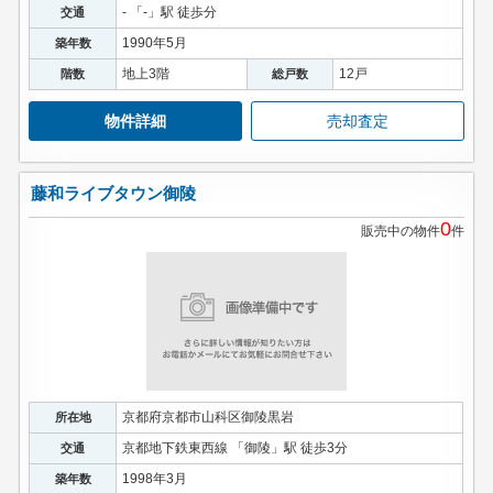
- 「-」駅 徒歩分
交通
1990年5月
築年数
地上3階
12戸
階数
総戸数
物件詳細
売却査定
藤和ライブタウン御陵
0
販売中の物件
件
京都府京都市山科区御陵黒岩
所在地
京都地下鉄東西線 「御陵」駅 徒歩3分
交通
1998年3月
築年数