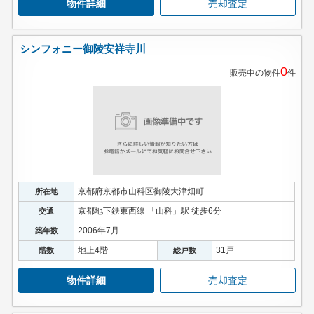
物件詳細
売却査定
シンフォニー御陵安祥寺川
0
販売中の物件
件
京都府京都市山科区御陵大津畑町
所在地
京都地下鉄東西線 「山科」駅 徒歩6分
交通
2006年7月
築年数
地上4階
31戸
階数
総戸数
物件詳細
売却査定