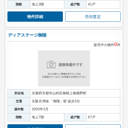
地上3階
41戸
階数
総戸数
物件詳細
売却査定
ディアステージ御陵
0
販売中の物件
件
京都府京都市山科区御陵上御廟野町
所在地
京阪京津線 「御陵」駅 徒歩3分
交通
2003年3月
築年数
地上7階
67戸
階数
総戸数