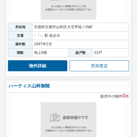
京都府京都市山科区大宅早稲ノ内町
所在地
- 「-」駅 徒歩分
交通
1997年2月
築年数
地上6階
33戸
階数
総戸数
物件詳細
売却査定
ハーティス山科御陵
0
販売中の物件
件