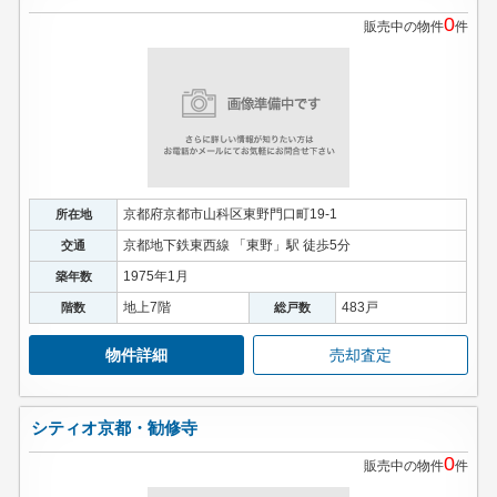
0
販売中の物件
件
京都府京都市山科区東野門口町19-1
所在地
京都地下鉄東西線 「東野」駅 徒歩5分
交通
1975年1月
築年数
地上7階
483戸
階数
総戸数
物件詳細
売却査定
シティオ京都・勧修寺
0
販売中の物件
件