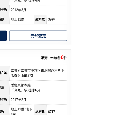
「烏丸」駅 徒歩4分
築年数
2012年3月
階数
地上11階
総戸数
39戸
売却査定
0
販売中の物件
件
京都府京都市中京区東洞院通六角下
所在地
る御射山町273
阪急京都本線
交通
「烏丸」駅 徒歩6分
築年数
2017年2月
地上11階 地下
階数
総戸数
67戸
1階