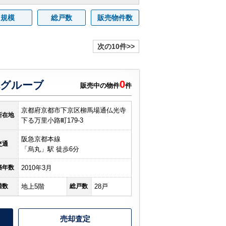
規模
総戸数
販売物件数
次の10件>>
0
丸グルーブ
販売中の物件
件
京都府京都市下京区柳馬場通仏光寺
所在地
下る万里小路町179-3
阪急京都本線
交通
「烏丸」駅 徒歩6分
築年数
2010年3月
階数
地上5階
総戸数
28戸
売却査定