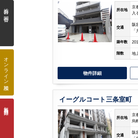
総合お問合せ
京
所在地
入
阪
交通
「
築年数
20
階数
地
オンライン相談
物件詳細
イーグルコート三条室町
無料会員登録
京
所在地
烏
阪
交通