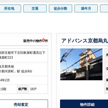
所在地
交通
徒歩分数
築年月
0
アドバンス京都烏
販売中の物件
件
都府京都市下京区麩屋町通高辻下
鍵屋町213
急京都本線
京都河原町」駅 徒歩9分
14年2月
上5階
総戸数
18戸
売却査定
物件詳細