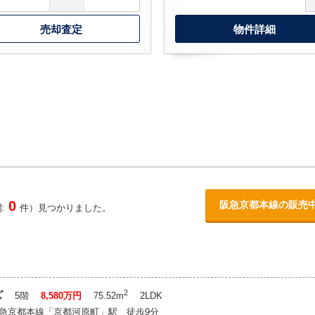
売却査定
物件詳細
0
阪急京都本線の販売
:
件）見つかりました。
2
ズ
5階
8,580万円
75.52m
2LDK
急京都本線「京都河原町」駅 徒歩9分