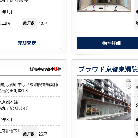
烏丸」駅 徒歩7分
12年1月
上11階
総戸数
48戸
売却査定
物件詳細
0
プラウド京都東洞院
販売中の物件
件
都府京都市中京区東洞院通蛸薬師
元竹田町631-3
急京都本線
烏丸」駅 徒歩4分
84年3月
上5階 地下1
総戸数
26戸