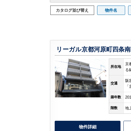
カタログ並び替え
物件名
リーガル京都河原町四条南
京
所在地
る
阪
交通
「
築年数
20
階数
地
物件詳細