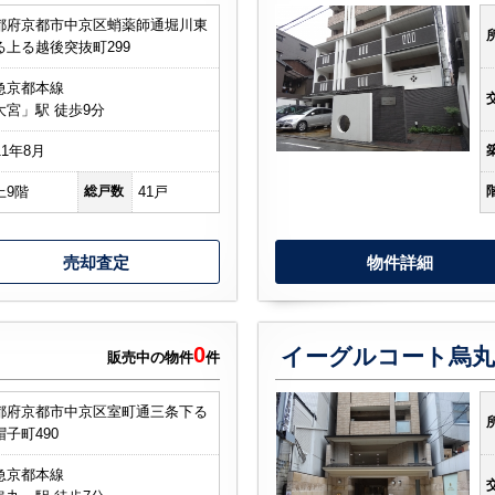
都府京都市中京区蛸薬師通堀川東
る上る越後突抜町299
急京都本線
大宮」駅 徒歩9分
11年8月
上9階
総戸数
41戸
売却査定
物件詳細
0
イーグルコート烏丸
販売中の物件
件
都府京都市中京区室町通三条下る
帽子町490
急京都本線