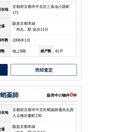
京都府京都市中京区三条油小路町
所在地
171
阪急京都本線
交通
「烏丸」駅 徒歩11分
築年数
2006年1月
階数
地上8階
総戸数
41戸
売却査定
0
蛸薬師
販売中の物件
件
京都府京都市中京区蛸薬師通烏丸西
所在地
入る橋弁慶町230
阪急京都本線
交通