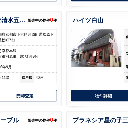
0
アーバントラベライフ京都清水五条別邸
ハイツ白山
販売中の物件
件
都府京都市下京区河原町通松原下
植松町731
急京都本線
京都河原町」駅 徒歩9分
16年9月
上11階
総戸数
40戸
売却査定
物件詳細
0
ノーブル
プラネシア星の子三
販売中の物件
件