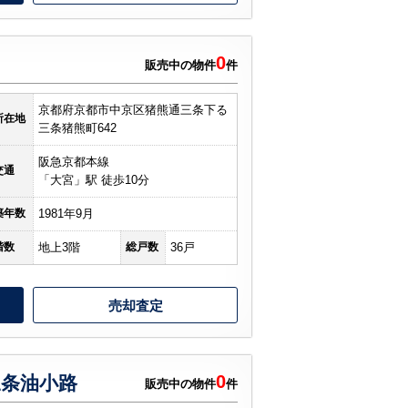
0
販売中の物件
件
京都府京都市中京区猪熊通三条下る
所在地
三条猪熊町642
阪急京都本線
交通
「大宮」駅 徒歩10分
築年数
1981年9月
階数
地上3階
総戸数
36戸
売却査定
0
条油小路
販売中の物件
件