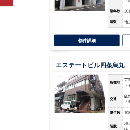
「
築年数
20
階数
地
物件詳細
エステートビル四条烏丸
京
所在地
下る
阪
交通
「
築年数
19
地
階数
階