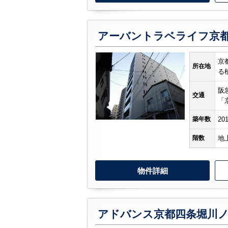
京
所在地
る
阪
交通
「
築年数
20
階数
地
物件詳細
アドバンス京都四条堀川